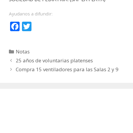
Ayudanos a difundir:
F
T
ac
w
e
itt
Categorías
Notas
b
er
25 años de voluntarias platenses
o
Compra 15 ventiladores para las Salas 2 y 9
o
k