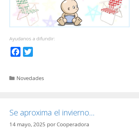
Ayudanos a difundir:
F
T
ac
w
e
itt
Categorías
Novedades
b
er
o
o
k
Se aproxima el invierno…
14 mayo, 2025
por
Cooperadora