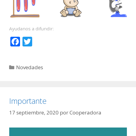
Ayudanos a difundir:
F
T
ac
w
e
itt
Categorías
Novedades
b
er
o
o
k
Importante
17 septiembre, 2020
por
Cooperadora