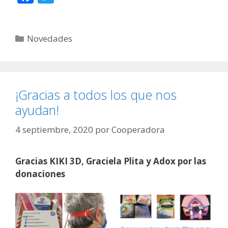
ac
w
e
itt
Categorías
Novedades
b
er
o
o
k
¡Gracias a todos los que nos
ayudan!
4 septiembre, 2020
por
Cooperadora
Gracias KIKI 3D, Graciela Plita y Adox por las
donaciones