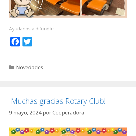
Ayudanos a difundir:
F
T
ac
w
e
itt
Categorías
Novedades
b
er
o
o
k
!Muchas gracias Rotary Club!
9 mayo, 2024
por
Cooperadora