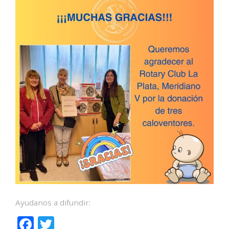
Ayudanos a difundir:
F
T