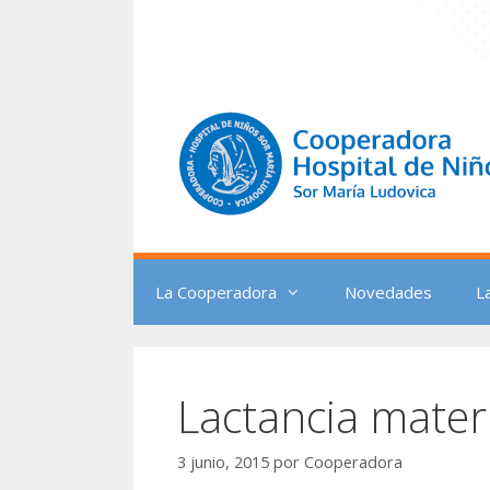
Saltar
al
contenido
La Cooperadora
Novedades
L
Lactancia mater
3 junio, 2015
por
Cooperadora