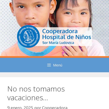
Saltar
al
contenido
Menú
No nos tomamos
vacaciones…
9 enero, 2025
por
Cooperadora