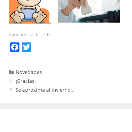
Ayudanos a difundir:
F
T
ac
w
e
itt
Categorías
Novedades
b
er
¡Gracias!
o
Se aproxima el invierno…
o
k