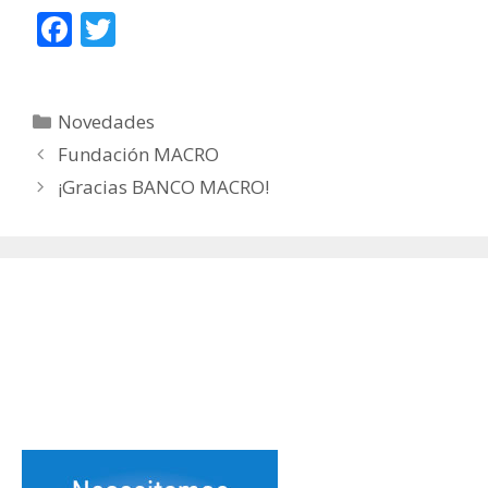
F
T
ac
w
e
itt
Categorías
Novedades
b
er
Fundación MACRO
o
¡Gracias BANCO MACRO!
o
k