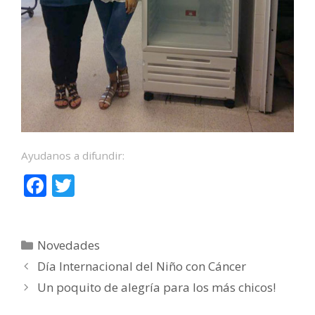
Ayudanos a difundir:
F
T
ac
w
e
itt
Categorías
Novedades
b
er
Día Internacional del Niño con Cáncer
o
Un poquito de alegría para los más chicos!
o