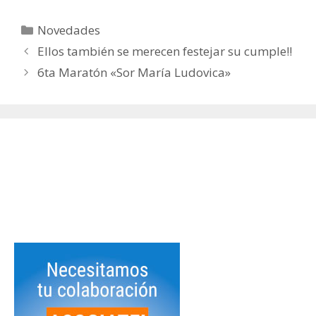
e
itt
Categorías
Novedades
b
er
Ellos también se merecen festejar su cumple!!
o
6ta Maratón «Sor María Ludovica»
o
k