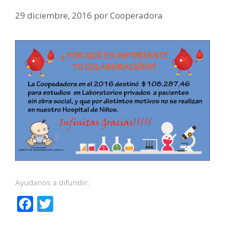
29 diciembre, 2016
por
Cooperadora
Ayudanos a difundir:
F
T
ac
w