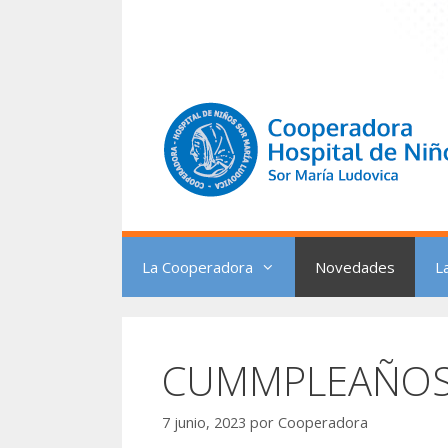
Saltar
al
contenido
La Cooperadora
Novedades
L
CUMMPLEAÑOS 
7 junio, 2023
por
Cooperadora