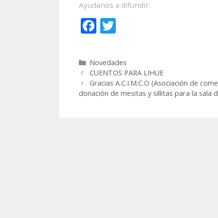
Ayudanos a difundir:
F
T
ac
w
e
itt
Categorías
Novedades
b
er
CUENTOS PARA LIHUE
o
Gracias A.C.I.M.C.O (Asociación de come
donación de mesitas y sillitas para la sala
o
k